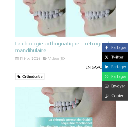
La chirurgie orthognatique – rétrognathie
Partager
mandibulaire
Twitter
13 Nov 2024
Vidéos 3D
Partager
EN SAVOIR PLUS
Partager
Orthodontie
Envoyer
Copier