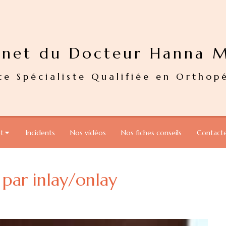
inet du Docteur Hanna 
te Spécialiste Qualifiée en Orthop
et
Incidents
Nos vidéos
Nos fiches conseils
Contact
 par inlay/onlay